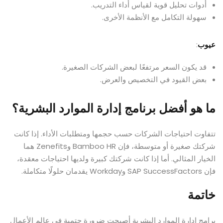
أدوات تحليل قوية لقياس أداء التدريب.
سهولة التكامل مع الأنظمة الأخرى.
عيوب
:
قد يكون السعر مرتفعًا لبعض الشركات الصغيرة.
بعض القيود في التخصيص والعرض.
ما هو أفضل برنامج إدارة الموارد البشرية؟
تتفاوت احتياجات الشركات حسب حجمها ومتطلبات الأداء. إذا كانت
شركتك صغيرة أو متوسطة، فإن Bamboo HR وZenefits هما
الخيار المثالي. أما إذا كانت شركتك كبيرة ولديها احتياجات معقدة،
فإن SAP SuccessFactors وWorkday يقدمان حلولًا متكاملة.
خاتمة
برامج إدارة الموارد البشرية أصبحت ضرورة حتمية في عالم الأعمال