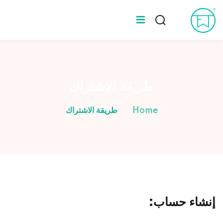
Ski
t
Sign up
Sign in
conten
Sign in
المدونة
Don’t have an account?
Sign up
عن طه ورلد
طريقة الاشتراك
الخبراء
Home
طريقة الاشتراك
Lost your password?
Remember me
إنشاء حساب: