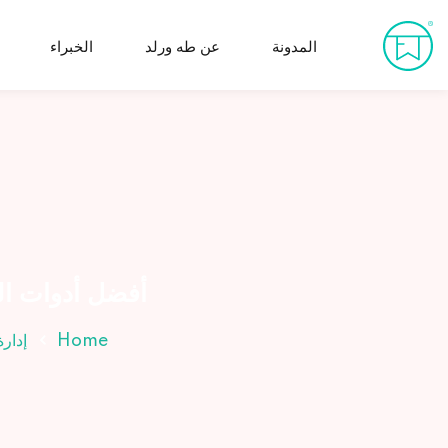
Ski
t
المدونة
عن طه ورلد
الخبراء
conten
أفضل أدوات الت
Home
إدار