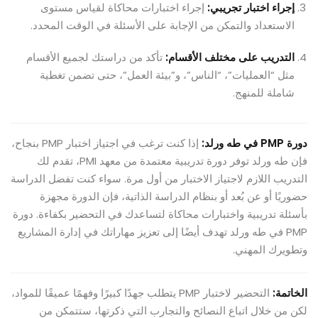
إجراء اختبار تجريبي:
إجراء اختبارات محاكاة لقياس مستوى
الاستعداد والتمكن من الإجابة على الأسئلة في الوقت المحدد.
التدريب على مختلف الأقسام:
تأكد من دراستك لجميع الأقسام
مثل “العمليات”، “الناس”، و”بيئة العمل”، حتى تضمن تغطية
شاملة للمنهج.
دورة PMP في طه ورلد:
إذا كنت ترغب في اجتياز اختبار PMP بنجاح،
فإن طه ورلد توفر دورة تدريبية معتمدة من معهد PMI، تقدم لك
التدريب اللازم لاجتياز الاختبار من أول مرة. سواء كنت تفضل الدراسة
حضوريًا أو عن بُعد أو بنظام الدراسة الذاتية، فإن الدورة مجهزة
بأسئلة تدريبية واختبارات محاكاة لتساعدك في التحضير بكفاءة. دورة
PMP في طه ورلد تهدف أيضًا إلى تعزيز مهاراتك في إدارة المشاريع
وتطويرك المهني.
الخاتمة:
التحضير لاختبار PMP يتطلب جهدًا كبيرًا وفهمًا عميقًا للمواد،
لكن من خلال اتباع النصائح والتجارب التي ذكرتها، ستتمكن من