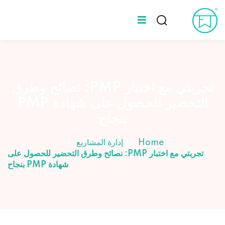
Ski
t
Sign up
Sign in
conten
Sign in
المدونة
Don’t have an account?
Sign up
عن طه ورلد
تجربتي مع اختبار PMP: نصائح وطرق
التحضير للحصول على شهادة PMP
الخبراء
بنجاح
Home
إدارة المشاريع
تجربتي مع اختبار PMP: نصائح وطرق التحضير للحصول على
شهادة PMP بنجاح
Lost your password?
Remember me