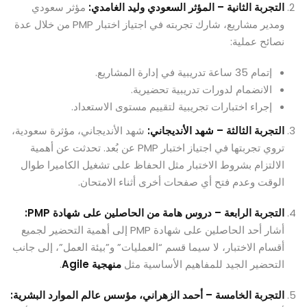
التجربة الثانية – المؤثر السعودي وليد الغامدي:
مؤثر سعودي
ومدير مشاريع، شارك تجربته في اجتياز اختبار PMP من خلال عدة
نصائح عملية:
إتمام 35 ساعة تدريبية في إدارة المشاريع.
الانضمام لدورات تدريبية تحضيرية.
إجراء اختبارات تجريبية لتقييم مستوى الاستعداد.
التجربة الثالثة – شهد الأنديجاني:
شهد الأنديجاني، مؤثرة سعودية،
تروي تجربتها في اجتياز اختبار PMP عن بُعد. تحدثت عن أهمية
الالتزام بشروط الاختبار مثل الحفاظ على تشغيل الكاميرا طوال
الوقت وعدم فتح أي صفحات أخرى أثناء الامتحان.
التجربة الرابعة – دروس هامة من الحاصلين على شهادة PMP:
أشار أحد الحاصلين على شهادة PMP إلى أهمية التحضير لجميع
أقسام الاختبار، لا سيما قسم “العمليات” و”بيئة العمل”، إلى جانب
التحضير الجيد للمفاهيم الأساسية مثل
منهجية Agile
.
التجربة الخامسة – أحمد الزهراني، مؤسس عالم الموارد البشرية: