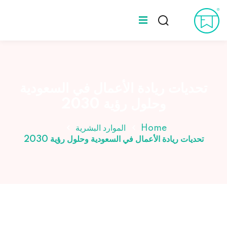
Ski
t
Sign up
Sign in
conten
Sign in
المدونة
Don’t have an account?
Sign up
عن طه ورلد
تحديات ريادة الأعمال في السعودية
وحلول رؤية 2030
الخبراء
Home
الموارد البشرية
تحديات ريادة الأعمال في السعودية وحلول رؤية 2030
Lost your password?
Remember me