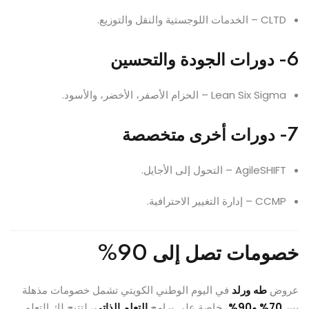
CLTD – الخدمات اللوجستية والنقل والتوزيع.
6- دورات الجودة والتحسين
Lean Six Sigma – الحزام الأصفر، الأخضر، والأسود.
7- دورات أخرى متخصصة
AgileSHIFT – التحول إلى الأجايل.
CCMP – إدارة التغيير الاحترافية.
خصومات تصل إلى 90%
عروض
طه ورلد
في اليوم الوطني الكويتي تشمل خصومات مذهلة
بين
70% و90%
، خاصة على برامج
التعلم الذاتي
، لتتيح لك التعلم