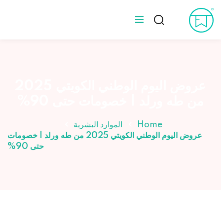
Ski
t
Sign up
Sign in
conten
Sign in
المدونة
Don’t have an account?
Sign up
عن طه ورلد
عروض اليوم الوطني الكويتي 2025
من طه ورلد | خصومات حتى 90%
الخبراء
Home
الموارد البشرية
عروض اليوم الوطني الكويتي 2025 من طه ورلد | خصومات
حتى 90%
Lost your password?
Remember me