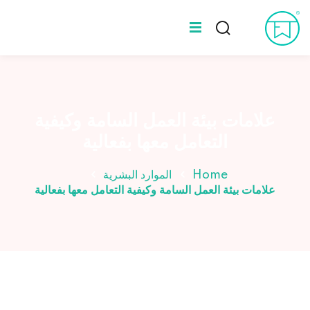
Ski
t
Sign up
Sign in
conten
Sign in
المدونة
Don’t have an account?
Sign up
عن طه ورلد
علامات بيئة العمل السامة وكيفية
التعامل معها بفعالية
الخبراء
Home
الموارد البشرية
علامات بيئة العمل السامة وكيفية التعامل معها بفعالية
Lost your password?
Remember me