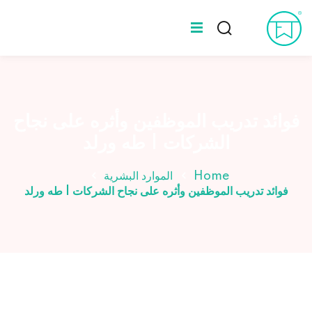
Ski
t
Sign up
Sign in
conten
Sign in
المدونة
Don’t have an account?
Sign up
عن طه ورلد
فوائد تدريب الموظفين وأثره على نجاح
الشركات | طه ورلد
الخبراء
Home
الموارد البشرية
فوائد تدريب الموظفين وأثره على نجاح الشركات | طه ورلد
Lost your password?
Remember me