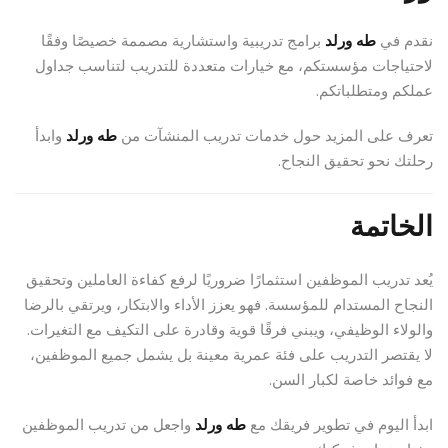
نقدم في
طه ورلد
برامج تدريبية واستشارية مصممة خصيصًا وفقًا
لاحتياجات مؤسستكم، مع خيارات متعددة للتدريب لتناسب جداول
عملكم ومتطلباتكم.
تعرف على المزيد حول خدمات تدريب المنشآت من
طه ورلد
وابدأ
رحلتك نحو تحقيق النجاح.
الخاتمة
يُعد تدريب الموظفين استثمارًا ضروريًا لرفع كفاءة العاملين وتحقيق
النجاح المستدام للمؤسسة. فهو يعزز الأداء والابتكار، ويرتقي بالرضا
والولاء الوظيفي، ويبني فرقًا قوية وقادرة على التكيف مع التغيرات.
لا يقتصر التدريب على فئة عمرية معينة بل يشمل جميع الموظفين،
مع فوائد خاصة لكبار السن.
ابدأ اليوم في تطوير فريقك مع
طه ورلد
واجعل من تدريب الموظفين