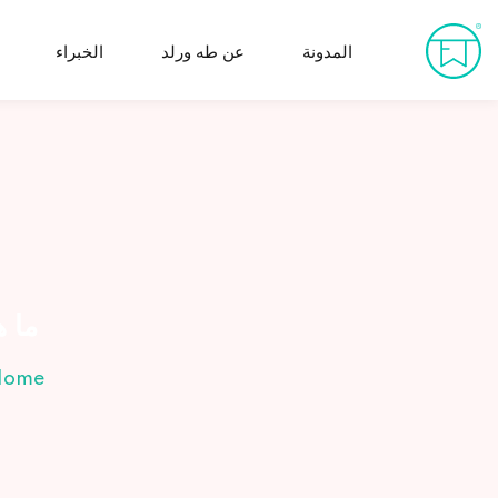
Ski
t
المدونة
عن طه ورلد
الخبراء
conten
ما ه
Home